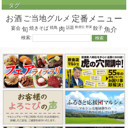
タグ
お酒
ご当地グルメ
定番メニュー
焼鳥
話題
酔虎伝
野菜
宴会
焼きそば
肉
餃子
旬
魚介
検索: