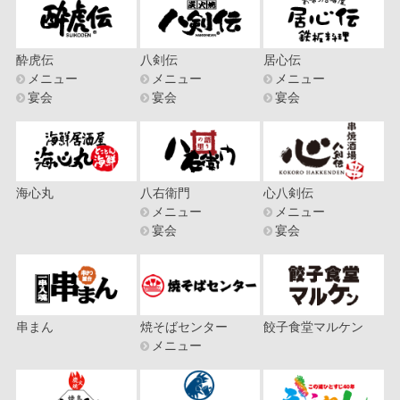
酔虎伝
八剣伝
居心伝
メニュー
メニュー
メニュー
宴会
宴会
宴会
海心丸
八右衛門
心八剣伝
メニュー
メニュー
宴会
宴会
串まん
焼そばセンター
餃子食堂マルケン
メニュー