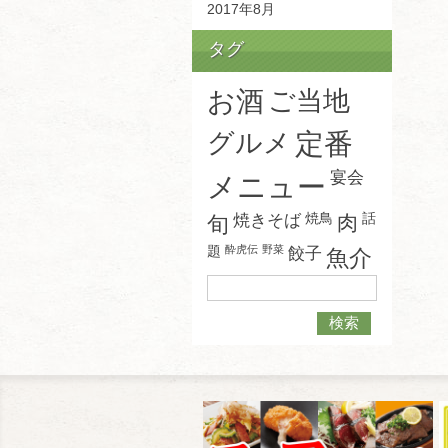
2017年8月
タグ
お酒
ご当地
グルメ
定番
宴会
メニュー
焼鳥
話
焼きそば
肉
旬
題
酔虎伝
野菜
餃子
魚介