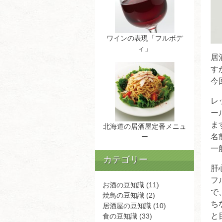
ワインの表現「フルボデ
ィ」
居
す
今
レ
ー
ま
北海道の居酒屋定番メニュ
名
ー
一
カテゴリー
肝
フ
お酒の豆知識
(11)
で
焼鳥の豆知識
(2)
ち
居酒屋の豆知識
(10)
と
食の豆知識
(33)