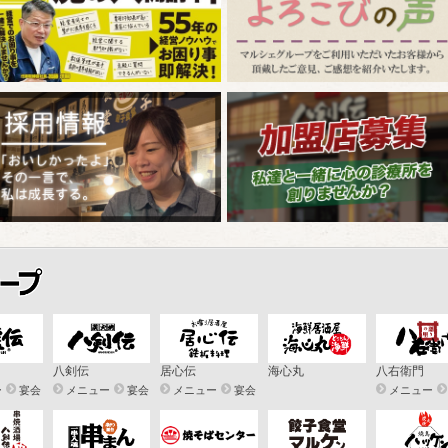
八剣伝
居心伝
海心丸
八右衛門
ー
宴会
メニュー
宴会
メニュー
宴会
メニュー