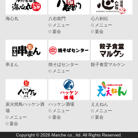
海心丸
八右衛門
心八剣伝
メニュー
メニュー
宴会
宴会
串まん
焼そばセンター
餃子食堂マルケン
メニュー
炭火焼鳥ハッケン酒
ハッケン酒場
ええねん
場
メニュー
メニュー
メニュー
宴会
宴会
宴会
Copyright © 2026 Marche co., ltd. All Rights Reserved.