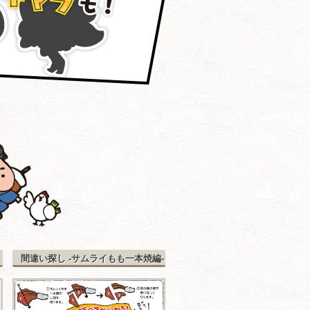
間違い探し -サムライもも一本焼編-