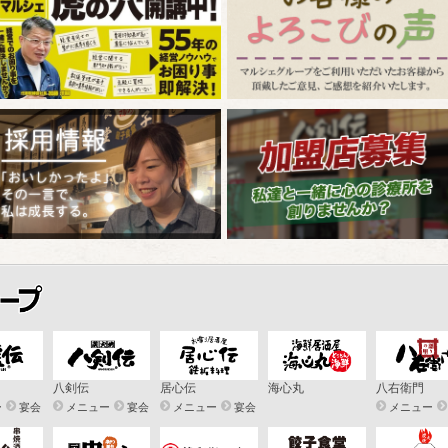
八剣伝
居心伝
海心丸
八右衛門
ー
宴会
メニュー
宴会
メニュー
宴会
メニュー