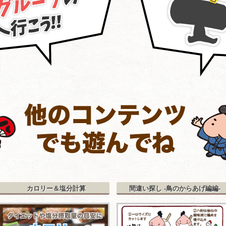
カロリー＆塩分計算
間違い探し -鳥のからあげ編編-