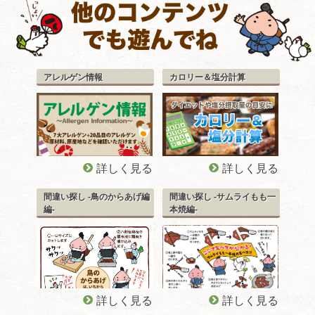
アレルゲン情報
カロリー＆塩分計算
詳しく見る
詳しく見る
間違い探し -鳥のからあげ編
間違い探し -サムライもも一
編-
本焼編-
詳しく見る
詳しく見る