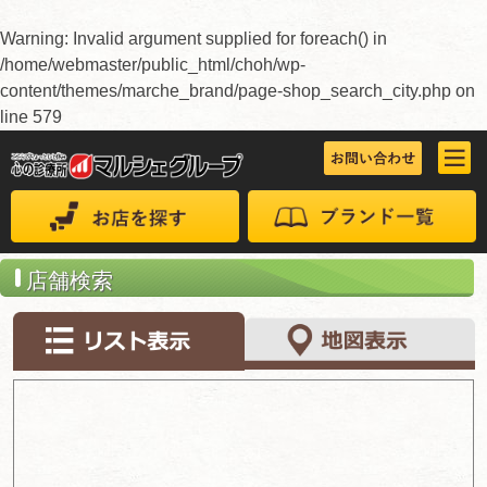
Warning
: Invalid argument supplied for foreach() in
/home/webmaster/public_html/choh/wp-
content/themes/marche_brand/page-shop_search_city.php
on
line
579
店舗検索