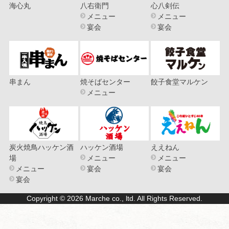
海心丸
八右衛門
心八剣伝
メニュー
メニュー
宴会
宴会
串まん
焼そばセンター
餃子食堂マルケン
メニュー
炭火焼鳥ハッケン酒
ハッケン酒場
ええねん
場
メニュー
メニュー
メニュー
宴会
宴会
宴会
Copyright © 2026 Marche co., ltd. All Rights Reserved.