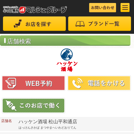
店舗検索
店舗名
ハッケン酒場 松山平和通店
はっけんさかば まつやまへいわどおりてん