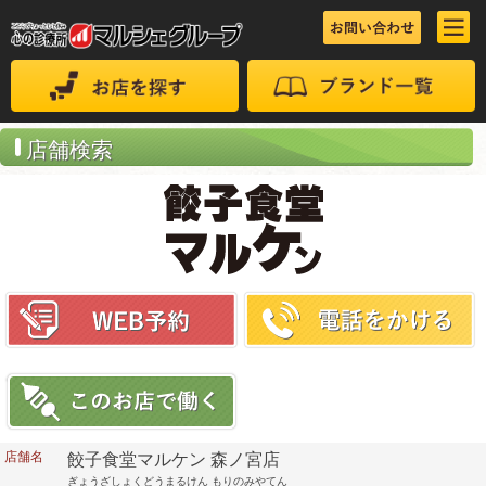
店舗検索
店舗名
餃子食堂マルケン 森ノ宮店
ぎょうざしょくどうまるけん もりのみやてん