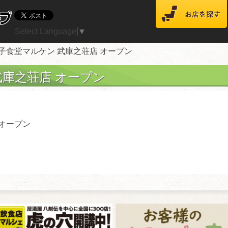
Select Language
▼
餃子食堂マルケン 武庫之荘店 オープン
武庫之荘店 オープン
 オープン