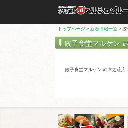
トップページ
>
新着情報一覧
> 
餃子食堂マルケン 
餃子食堂マルケン 武庫之荘店