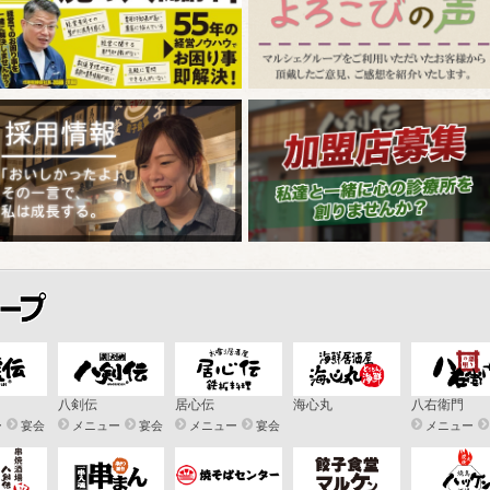
八剣伝
居心伝
海心丸
八右衛門
ー
宴会
メニュー
宴会
メニュー
宴会
メニュー