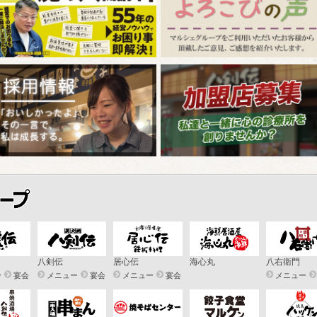
八剣伝
居心伝
海心丸
八右衛門
ー
宴会
メニュー
宴会
メニュー
宴会
メニュー