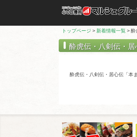
トップページ
>
新着情報一覧
> 
酔虎伝・八剣伝・居
酔虎伝・八剣伝・居心伝「本