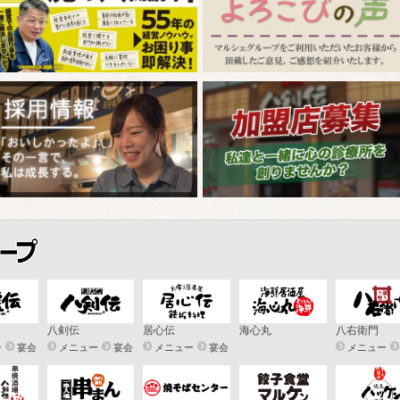
八剣伝
居心伝
海心丸
八右衛門
ー
宴会
メニュー
宴会
メニュー
宴会
メニュー