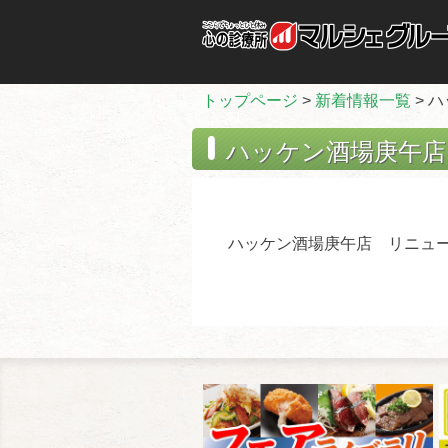
トップページ
>
新着情報一覧
> 
ハッケン酒場庚午店
ハッケン酒場庚午店 リニュ