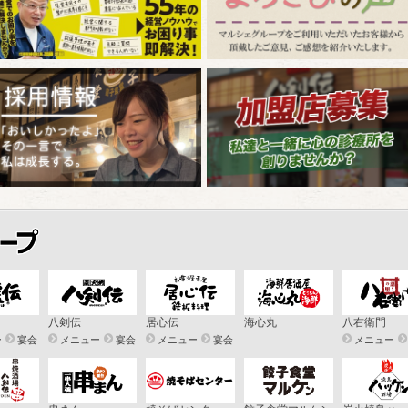
八剣伝
居心伝
海心丸
八右衛門
ー
宴会
メニュー
宴会
メニュー
宴会
メニュー