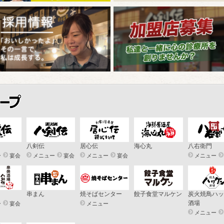
八剣伝
居心伝
海心丸
八右衛門
ー
宴会
メニュー
宴会
メニュー
宴会
メニュー
串まん
焼そばセンター
餃子食堂マルケン
炭火焼鳥ハッ
酒場
ー
宴会
メニュー
メニュー