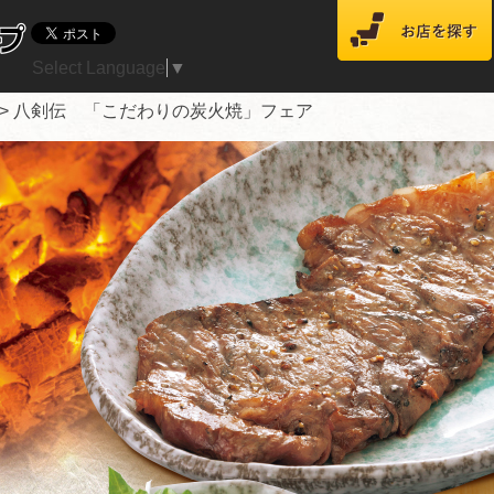
Select Language
▼
>
八剣伝 「こだわりの炭火焼」フェア