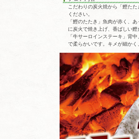
こだわりの炭火焼から「鰹たた
ください。
「鰹のたたき」魚肉が赤く、あ
に炭火で焼き上げ、香ばしい鰹
「牛サーロインステーキ」背中
で柔らかいです。キメが細かく