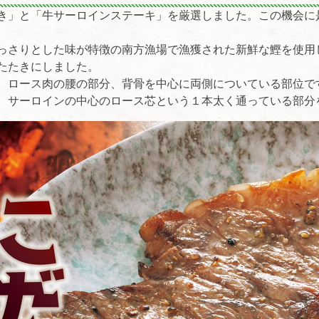
き」と「牛サーロインステーキ」を厳選しました。この機会に
っさりとした味が特徴の南方漁場で漁獲された新鮮な鰹を使用
たたきにしました。
、ロース肉の腰の部分、背骨を中心に両側についている部位で
、サーロインの中心のロース芯という１本太く通っている部分