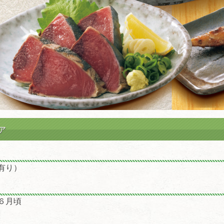
ア
有り）
６月頃