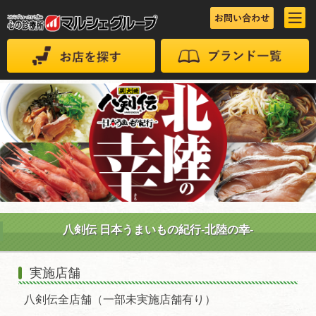
八剣伝 日本うまいもの紀行-北陸の幸-
実施店舗
八剣伝全店舗（一部未実施店舗有り）