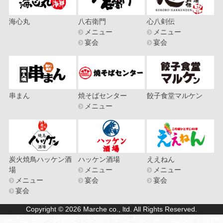
海心丸
八右衛門
心八剣伝
メニュー
メニュー
宴会
宴会
串まん
焼そばセンター
餃子食堂マルケン
メニュー
炭火焼鳥ハッケン酒
ハッケン酒場
ええねん
場
メニュー
メニュー
メニュー
宴会
宴会
宴会
Copyright © 2026 Marche co., ltd. All Rights Reserved.