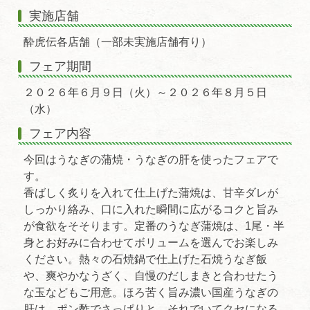
実施店舗
酔虎伝各店舗（一部未実施店舗有り）
フェア期間
２０２６年６月９日（火）～２０２６年８月５日
（水）
フェア内容
今回はうなぎの蒲焼・うなぎの肝を使ったフェアで
す。
香ばしく炙りを入れて仕上げた蒲焼は、甘辛ダレが
しっかり絡み、口に入れた瞬間に広がるコクと旨み
が食欲をそそります。定番のうなぎ蒲焼は、1尾・半
身とお好みに合わせてボリュームを選んでお楽しみ
ください。熱々の石焼鍋で仕上げた石焼うなぎ飯
や、爽やかなうざく、自慢のだしまきと合わせたう
な玉などもご用意。ほろ苦く旨み濃い国産うなぎの
肝は、ポン酢でさっぱりと、それでいてクセになる