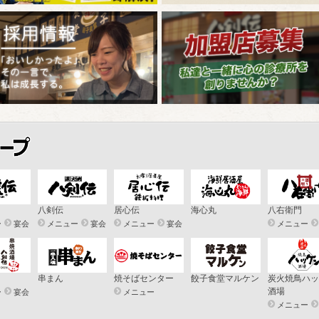
八剣伝
居心伝
海心丸
八右衛門
ー
宴会
メニュー
宴会
メニュー
宴会
メニュー
串まん
焼そばセンター
餃子食堂マルケン
炭火焼鳥ハッ
酒場
ー
宴会
メニュー
メニュー